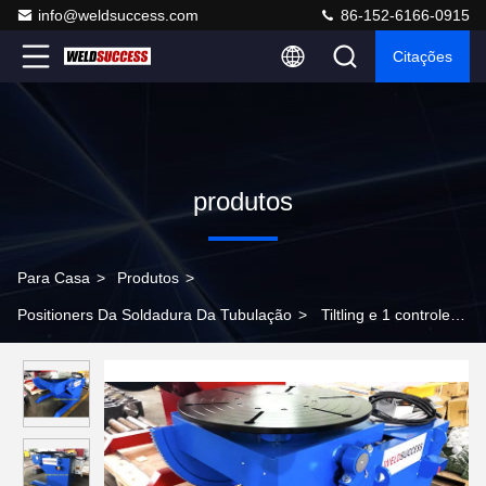
info@weldsuccess.com
86-152-6166-0915
Citações
produtos
Para Casa
>
Produtos
>
Positioners Da Soldadura Da Tubulação
>
Tiltling e 1 controle
giratório do pedal do pé de Ton Pipe Welding Positioners With