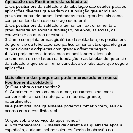
Aplicação dos Positioners da soldadura:
1. Os positioners da soldadura da tubulação são usados para as
aplicações diversas que variam da tubulação que enrola ao
posicionamento de partes incômodas muito grandes tais como
componentes do chassi ou o aço estrutural.
2. Os positioners da soldadura aumentam extremamente a
produtividade ao soldar a tubulação, os eixos, as rodas, os
cotovelos e os outros encaixes.
3. Junto com plataformas giratórias da soldadura, os positioners
de gerencio da tubulação são particularmente úteis quando girar
ou posicionar workpieces com grande offset carregam.
4. Nós projetamos e fabricamos os positioners feitos sob
encomenda da soldadura da tubulação e as tabelas de gerencio
da soldadura que serem uma variedade de tubulação que segura
aplicações.
Mais cliente das perguntas pode interessado em nosso
Positioner da soldadura
Q: Que sobre o transportion?
A: Geralmente nós tomamos o mar, causamos seus mais
conveniente e mais barato para a máquina grande,
naturalmente,
se é permitida, nós igualmente podemos tomar o trem, seu de
acordo com a condição real.
Q: Que sobre o serviço da após-venda?
A: Nós fornecemos 12 meses de garantia da qualidade após a
expedição, e alguns sobressalentes fáceis da abrasão do