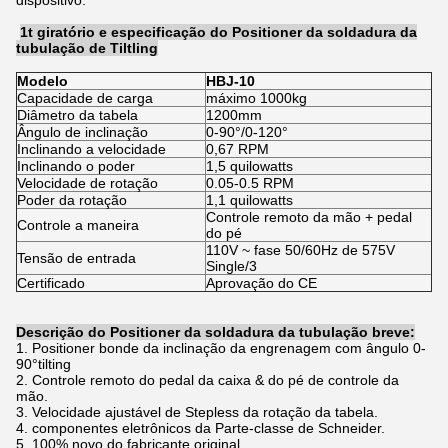
dispositivo.
1t giratório e especificação do Positioner da soldadura da
tubulação de Tiltling
Modelo
HBJ-10
Capacidade de carga
máximo 1000kg
Diâmetro da tabela
1200mm
Ângulo de inclinação
0-90°/0-120°
Inclinando a velocidade
0,67 RPM
Inclinando o poder
1,5 quilowatts
Velocidade de rotação
0.05-0.5 RPM
Poder da rotação
1,1 quilowatts
Controle remoto da mão + pedal
Controle a maneira
do pé
110V ~ fase 50/60Hz de 575V
Tensão de entrada
Single/3
Certificado
Aprovação do CE
Descrição do Positioner da soldadura da tubulação breve:
1. Positioner bonde da inclinação da engrenagem com ângulo 0-
90°tilting
2. Controle remoto do pedal da caixa & do pé de controle da
mão.
3. Velocidade ajustável de Stepless da rotação da tabela.
4. componentes eletrônicos da Parte-classe de Schneider.
5. 100% novo do fabricante original