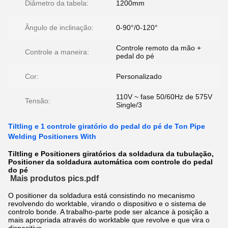
Diâmetro da tabela:
1200mm
Ângulo de inclinação:
0-90°/0-120°
Controle remoto da mão +
Controle a maneira:
pedal do pé
Cor:
Personalizado
110V ~ fase 50/60Hz de 575V
Tensão:
Single/3
Tiltling e 1 controle giratório do pedal do pé de Ton Pipe
Welding Positioners With
Tiltling e Positioners giratórios da soldadura da tubulação,
Positioner da soldadura automática com controle do pedal
do pé
Mais produtos pics.pdf
O positioner da soldadura está consistindo no mecanismo
revolvendo do worktable, virando o dispositivo e o sistema de
controlo bonde. A trabalho-parte pode ser alcance à posição a
mais apropriada através do worktable que revolve e que vira o