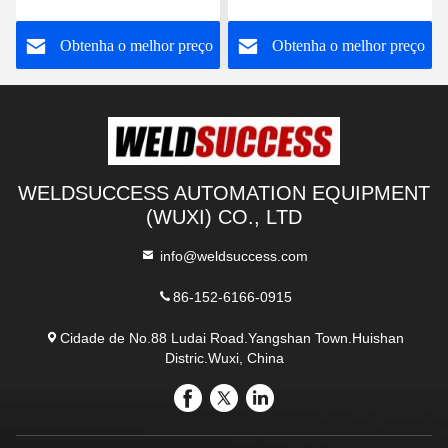
solda
de controlo elétrico
o
Obtenha o melhor preço
Obtenha o melhor preço
WELDSUCCESS AUTOMATION EQUIPMENT
(WUXI) CO., LTD
info@weldsuccess.com
86-152-6166-0915
Cidade de No.88 Ludai Road.Yangshan Town.Huishan
Distric.Wuxi, China