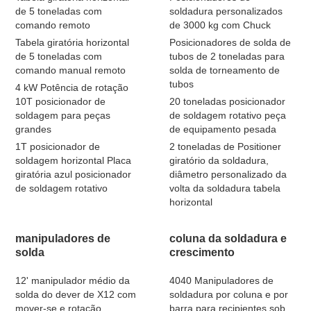
de 5 toneladas com
soldadura personalizados
comando remoto
de 3000 kg com Chuck
Tabela giratória horizontal
Posicionadores de solda de
de 5 toneladas com
tubos de 2 toneladas para
comando manual remoto
solda de torneamento de
tubos
4 kW Potência de rotação
10T posicionador de
20 toneladas posicionador
soldagem para peças
de soldagem rotativo peça
grandes
de equipamento pesada
1T posicionador de
2 toneladas de Positioner
soldagem horizontal Placa
giratório da soldadura,
giratória azul posicionador
diâmetro personalizado da
de soldagem rotativo
volta da soldadura tabela
horizontal
manipuladores de
coluna da soldadura e
solda
crescimento
12' manipulador médio da
4040 Manipuladores de
solda do dever de X12 com
soldadura por coluna e por
mover-se e rotação
barra para recipientes sob