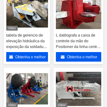
Vídeo
tabela de gerencio de
L datilografa a caixa de
elevação hidráulica da
controle da mão do
exposição da soldadura
Positioner da linha central
5T com controle remoto
da tabela 3 da volta da
Obtenha o melhor
Obtenha o melhor
da mão
soldadura para a
soldadura automática
preço
preço
Vídeo
Vídeo