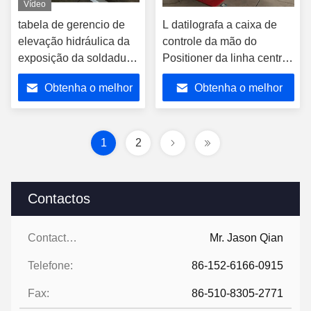
Vídeo
tabela de gerencio de
L datilografa a caixa de
elevação hidráulica da
controle da mão do
exposição da soldadura
Positioner da linha central
5T com controle remoto
da tabela 3 da volta da
Obtenha o melhor
Obtenha o melhor
da mão
soldadura para a
soldadura automática
preço
preço
1
2
Contactos
Contactos:
Mr. Jason Qian
Telefone:
86-152-6166-0915
Fax:
86-510-8305-2771