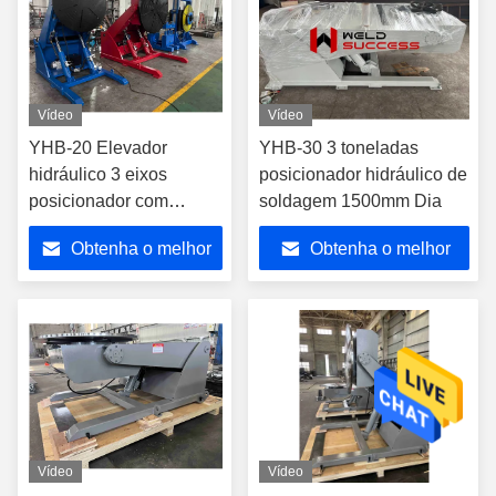
Vídeo
Vídeo
YHB-20 Elevador
YHB-30 3 toneladas
hidráulico 3 eixos
posicionador hidráulico de
posicionador com
soldagem 1500mm Dia
sistema de controlo
Obtenha o melhor
Obtenha o melhor
elétrico
preço
preço
Vídeo
Vídeo