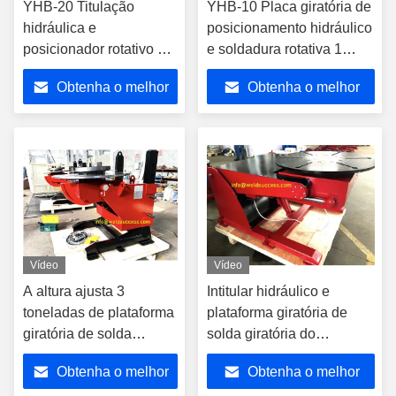
YHB-20 Titulação
YHB-10 Placa giratória de
hidráulica e
posicionamento hidráulico
posicionador rotativo de
e soldadura rotativa 1
solda 2 toneladas
tonelada
Obtenha o melhor
Obtenha o melhor
preço
preço
Vídeo
Vídeo
A altura ajusta 3
Intitular hidráulico e
toneladas de plataforma
plataforma giratória de
giratória de solda
solda giratória do
giratória com mandril
Positioner 3 toneladas
Obtenha o melhor
Obtenha o melhor