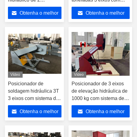
toneladas com sistema
diâmetro de mesa de 1500
Obtenha o melhor
Obtenha o melhor
de controle elétrico
mm
preço
preço
Vídeo
Vídeo
Posicionador de
Posicionador de 3 eixos
soldagem hidráulica 3T
de elevação hidráulica de
3 eixos com sistema de
1000 kg com sistema de
controle elétrico
controle elétrico
Obtenha o melhor
Obtenha o melhor
preço
preço