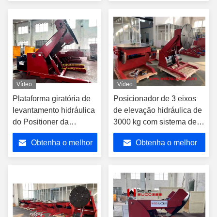
preço
preço
Vídeo
Vídeo
Plataforma giratória de
Posicionador de 3 eixos
levantamento hidráulica
de elevação hidráulica de
do Positioner da
3000 kg com sistema de
soldadura com cabo de
controle elétrico
Obtenha o melhor
Obtenha o melhor
5M 2200 libras de
capacidade
preço
preço