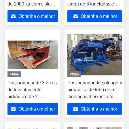
de 1000 kg com sistema
carga de 3 toneladas e
de controle elétrico
três eixos de movimento.
Obtenha o melhor
Obtenha o melhor
preço
preço
Vídeo
Vídeo
Posicionador de 3 eixos
Posicionador de soldagem
de levantamento
hidráulica de tubo de 5
hidráulico de 2
toneladas 3 eixos com
toneladas com sistema
diâmetro de mesa de 1500
Obtenha o melhor
Obtenha o melhor
de controle elétrico
mm
preço
preço