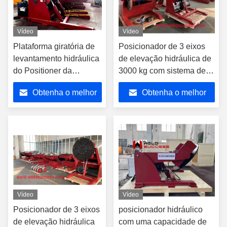
Vídeo
Vídeo
Plataforma giratória de
Posicionador de 3 eixos
levantamento hidráulica
de elevação hidráulica de
do Positioner da
3000 kg com sistema de
soldadura com cabo de
controle elétrico
Obtenha o melhor
Obtenha o melhor
5M 2200 libras de
capacidade
preço
preço
Vídeo
Vídeo
Posicionador de 3 eixos
posicionador hidráulico
de elevação hidráulica
com uma capacidade de