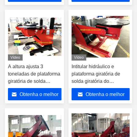
preço
preço
Vídeo
Vídeo
A altura ajusta 3
Intitular hidráulico e
toneladas de plataforma
plataforma giratória de
giratória de solda
solda giratória do
giratória com mandril
Positioner 3 toneladas
Obtenha o melhor
Obtenha o melhor
preço
preço