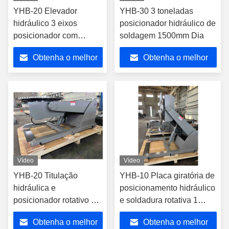
YHB-20 Elevador
YHB-30 3 toneladas
hidráulico 3 eixos
posicionador hidráulico de
posicionador com
soldagem 1500mm Dia
sistema de controlo
Obtenha o melhor
Obtenha o melhor
elétrico
preço
preço
Vídeo
Vídeo
YHB-20 Titulação
YHB-10 Placa giratória de
hidráulica e
posicionamento hidráulico
posicionador rotativo de
e soldadura rotativa 1
solda 2 toneladas
tonelada
Obtenha o melhor
Obtenha o melhor