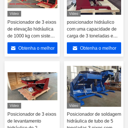
Vídeo
Vídeo
Posicionador de 3 eixos
posicionador hidráulico
de elevação hidráulica
com uma capacidade de
de 1000 kg com sistema
carga de 3 toneladas e
de controle elétrico
três eixos de movimento.
Obtenha o melhor
Obtenha o melhor
preço
preço
Vídeo
Vídeo
Posicionador de 3 eixos
Posicionador de soldagem
de levantamento
hidráulica de tubo de 5
hidráulico de 2
toneladas 3 eixos com